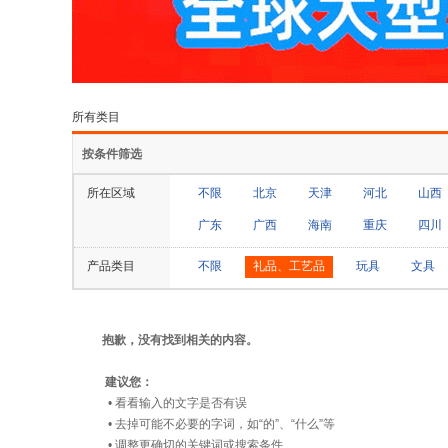
所有类目
按条件筛选
所在区域
不限
北京
天津
河北
山西
广东
广西
海南
重庆
四川
产品类目
不限
礼品、工艺品
玩具
文具
抱歉，没有找到相关的内容。
建议您：
• 看看输入的文字是否有误
• 去掉可能不必要的字词，如“的”、“什么”等
• 调整更确切的关键词或搜索条件