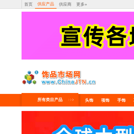
供应产品
首页
供应商
更多»
所有类目产品
头饰
项饰
手饰