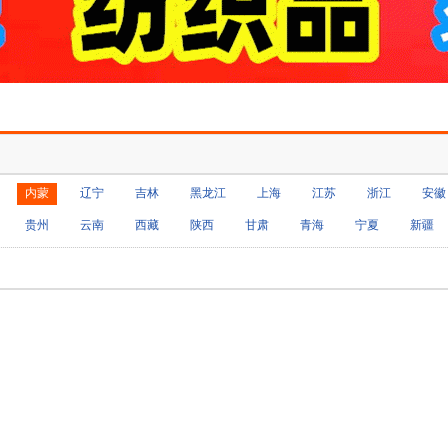
内蒙
辽宁
吉林
黑龙江
上海
江苏
浙江
安徽
贵州
云南
西藏
陕西
甘肃
青海
宁夏
新疆