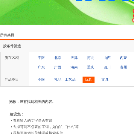
所有类目
按条件筛选
所在区域
不限
北京
天津
河北
山西
内蒙
广东
广西
海南
重庆
四川
贵州
产品类目
不限
礼品、工艺品
玩具
文具
抱歉，没有找到相关的内容。
建议您：
• 看看输入的文字是否有误
• 去掉可能不必要的字词，如“的”、“什么”等
• 调整更确切的关键词或搜索条件