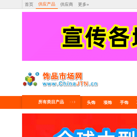
供应产品
首页
供应商
更多»
所有类目产品
头饰
项饰
手饰