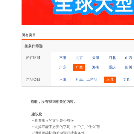
所有类目
按条件筛选
所在区域
不限
北京
天津
河北
山西
广东
广西
海南
重庆
四川
产品类目
不限
礼品、工艺品
玩具
文具
抱歉，没有找到相关的内容。
建议您：
• 看看输入的文字是否有误
• 去掉可能不必要的字词，如“的”、“什么”等
• 调整更确切的关键词或搜索条件