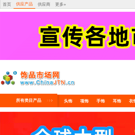
供应产品
首页
供应商
更多»
所有类目产品
头饰
项饰
手饰
耳饰
衣