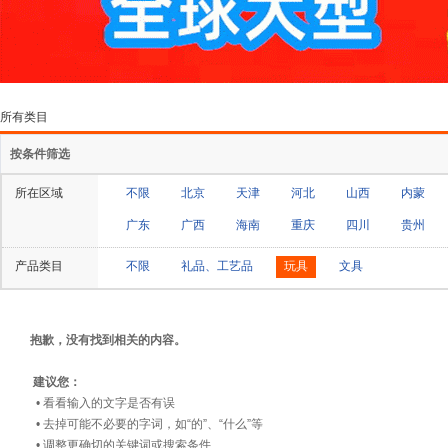
所有类目
按条件筛选
所在区域
不限
北京
天津
河北
山西
内蒙
广东
广西
海南
重庆
四川
贵州
产品类目
不限
礼品、工艺品
玩具
文具
抱歉，没有找到相关的内容。
建议您：
• 看看输入的文字是否有误
• 去掉可能不必要的字词，如“的”、“什么”等
• 调整更确切的关键词或搜索条件