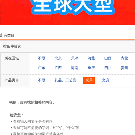
所有类目
按条件筛选
所在区域
不限
北京
天津
河北
山西
内蒙
广东
广西
海南
重庆
四川
贵州
产品类目
不限
礼品、工艺品
玩具
文具
抱歉，没有找到相关的内容。
建议您：
• 看看输入的文字是否有误
• 去掉可能不必要的字词，如“的”、“什么”等
• 调整更确切的关键词或搜索条件