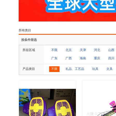
所有类目
按条件筛选
所在区域
不限
北京
天津
河北
山西
广东
广西
海南
重庆
四川
产品类目
不限
礼品、工艺品
玩具
文具