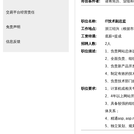
符合条件者:
请将简历、业绩和作品
交易平台经营责任
职位名称:
IT技术副总监
免责声明
工作地点:
浙江绍兴（根据市
工资待遇:
底薪+提成
信息反馈
招聘人数:
2人
职位描述:
1、负责网站总体
2、全面负责、组
3、负责新产品开
4、制定有效的技
5、负责技术部门
职位要求:
1、计算机或相关
2、4年以上网站
3、具备较强的组
体关系；
4、精通asp, as
5、独立策划、规