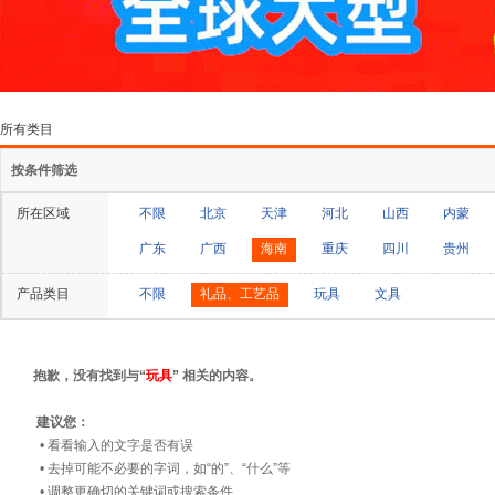
所有类目
按条件筛选
所在区域
不限
北京
天津
河北
山西
内蒙
广东
广西
海南
重庆
四川
贵州
产品类目
不限
礼品、工艺品
玩具
文具
抱歉，没有找到与“
玩具
” 相关的内容。
建议您：
• 看看输入的文字是否有误
• 去掉可能不必要的字词，如“的”、“什么”等
• 调整更确切的关键词或搜索条件