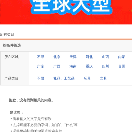
所有类目
按条件筛选
所在区域
不限
北京
天津
河北
山西
内蒙
广东
广西
海南
重庆
四川
贵州
产品类目
不限
礼品、工艺品
玩具
文具
抱歉，没有找到相关的内容。
建议您：
• 看看输入的文字是否有误
• 去掉可能不必要的字词，如“的”、“什么”等
• 调整更确切的关键词或搜索条件