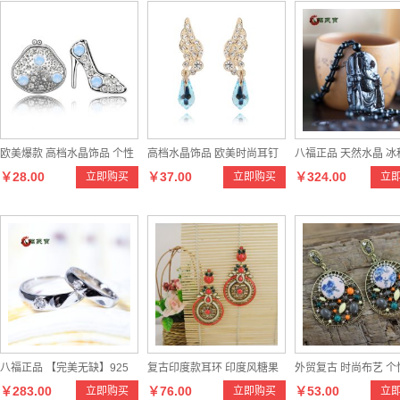
裁张淑芬会面 共探珠宝行
周生生携手中国当代美学
周大生珠宝丨“告白气球”钻
业新机遇
摄影师张家诚呈献珠宝大
石项链新品520甜蜜上新-
片-中国珠宝行业网
中国珠宝行业网
欧美爆款 高档水晶饰品 个性
高档水晶饰品 欧美时尚耳钉
八福正品 天然水晶 冰
￥28.00
￥37.00
￥324.00
立即购买
立即购买
立
精美 真金保色电镀
不退色 防过敏
石观音吊坠 转运辟邪 
士饰品包
八福正品 【完美无缺】925
复古印度款耳环 印度风糖果
外贸复古 时尚布艺 个
￥283.00
￥76.00
￥53.00
立即购买
立即购买
立
纯银情侣戒指韩版流行男女
色甜美耳环
耳环