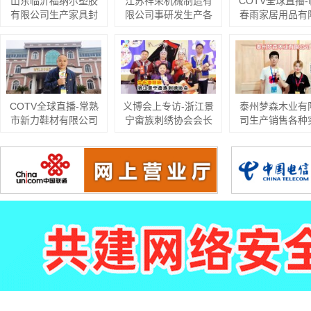
山东临沂福纳尔塑胶
江苏祥荣机械制造有
COTV全球直播
贴现货供应，欢
有限公司生产家具封
限公司事研发生产各
春雨家居用品有
家光临！
边条
类管道附件设备等产
司专业生产小边
品
升降桌、置物架
木腿茶几、折叠
时尚简约家具；
创新、匠心制造
式多样、现货供
COTV全球直播-常熟
义博会上专访-浙江景
泰州梦森木业有
承接来图来样定
市新力鞋材有限公司
宁畬族刺绣协会会长
司生产销售各种
内外贸订单业务
专业生产:抗静电无纺
潘丽娟
门原木门
迎大家光临
布中底、等劳保鞋材
料；黑色、白色、灰
色软硬毛毡、阻燃无
纺布等汽车用毡及家
居、家电用无纺布；
黑白色帽衬用无纺
布；特厚特硬等产
品，欢迎大家光临！