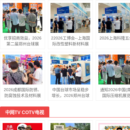
优享招商效益，2026
22026工博会--上海国
2026上海科隆
第二届郑州台球展
际改性塑料新材料展
会，给您实打实的收
览会
益
2026成都国际防锈、
中国台球市场呈稳步
通知2026中国(
防腐蚀技术及材料展
增长，2026郑州台球
国际压缩机展
览会
展，为企铸营销桥梁
中网TV COTV电视