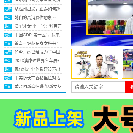
手，翁帆“防不胜防”!101岁的杨
冯小刚坦言人生有三大遗
最新
振宁，谋略太深
憾：最大的遗憾没想到是捧红王
从温州出发，正泰如何跳
最新
宝强！
出浙江站稳千亿级发展台阶
她们的高消费你想象不
最新
到，花钱如流水的6位女星，一
清华才女”李一诺：辞百万
最新
般人真养不起
年薪，4年生3娃，现帮比尔盖
中国GDP“第一区”，迎来
最新
茨花钱
新任一把手
首富王健林贴身女秘书：
最新
年薪百万月休15天，为什么只
如今，她已经成为了中国
最新
有大专学历？
影视圈的一位重要人物，备受人
2023澳康达世界名车展6
最新
们的喜爱和关注。
月14日澎湃启幕！一站逛遍全
现代化产业体系建设迈出
最新
球好车，3000台准新车半价就
新步伐（推动经济实现质的有效
中美防长在香格里拉对话
最新
购了！
提升和量的合理增长
会开幕晚宴上握手
黄晓明新恋情曝光!新女友
最新
正面照曝光，曾跟baby合影夸
赞其好看