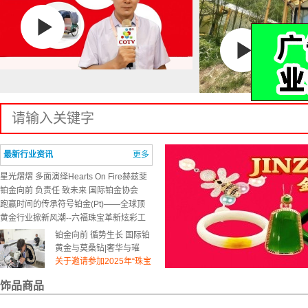
最新行业资讯
更多
星光熠熠 多面演绎Hearts On Fire赫兹斐
亚VELA系列全新钻石珠宝
铂金向前 负责任 致未来 国际铂金协会
（PGI®）成功举办2024铂金首饰中国论
跑赢时间的传承符号铂金(Pt)——全球顶
坛
奢珠宝品牌铂金臻品亮相上海
黄金行业掀新风潮--六福珠宝革新炫彩工
艺 打造黄金新体验
铂金向前 循势生长 国际铂
金协会（PGI®） 发布
黄金与莫桑钻|奢华与璀
《2024铂金首饰趋势洞
璨，永恒魅力完美结合
关于邀请参加2025年“珠宝
察》
玉石检测”及“镶嵌钻石分
珠宝国检集团（NGTC）董
饰品商品
级”能力验证计划的预通知
事长王宝民一行与香港贸
金伯利钻石国风珠宝，春
易发展局（HKTDC）副总
日的最佳点缀
国风雅韵，意蕴新生——