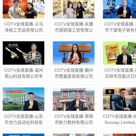
画、法式中古风装饰
相框机械、相框配
产：魔豆魔方、
画等工艺饰品，源头
件；各种压花轮、模
玩具等儿童智力
工厂，欢迎大家光
具、烫金轮、热转印
产品，源头工厂
临！
膜及工艺饰品等产
迎大家光临
COTV全球直播-义乌
COTV全球直播-永康
COTV全球直播
品，源头工厂，欢迎
净瓶工艺品有限公司
市晟铜瑞工贸有限公
市下堡电子商务
大家光临！
专业生产佛教净水
司专业生产各种铜火
公司专业生产5
瓶、佛教唐卡、财富
锅、景泰蓝火锅；永
芦、8齿链条及钢
相框等佛教财运系列
康市舒舒电器有限公
10齿黄钉及钢爪
产品，欢迎大家光
司专业生产各种铜
齿链条、26齿不
临！
壶、铜水壶、铜壶、
等防滑鞋套冰爪
宝瓶等工艺产品，欢
爪材料和半成品
COTV全球直播-温州
COTV全球直播-霸州
COTV全球直播
迎大家光临！
品，欢迎大家光
荣山科技有限公司专
市樊鑫家具有限公司
玉林市百能达日
业生产: 各种喷枪、电
专业生产:钢木茶几、
胶制品厂专业生产
弧、卡子炉、点火枪
套几、边几、钢木升
鼠剂、杀虫热雾
等产品；广泛应用于
降桌、便携式电脑
微乳剂、杀虫饵
酒店、企事业食堂、
桌、移动茶台等休闲
胶饵、白蚁药、
家庭以及户外野炊等
及户外家具产品，欢
蚁药、粘鼠板
领域，款式多样，现
迎大家光临！
纸、蟑螂屋、
COTV全部直播-山东
COTV全球直播-常熟
COTV全球直播-Br
货供应，欢迎大家光
笼、粘虫板、
华世力自动化科技有
市新力鞋材有限公司
Sunway Limite
临！
灯、太阳能杀虫
限公司、拉恩（山
专业生产:抗静电无纺
乌市岚兹贸易有
欢迎大家光临
东）自动化科技有限
布中底、等劳保鞋材
司来自哥伦比亚