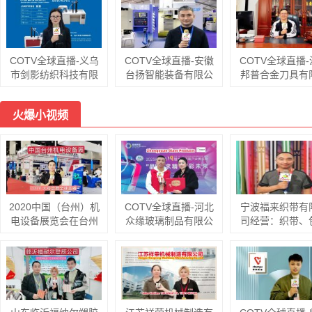
公司专业生产玻璃切
料；黑色、白色、灰
出口纺织品、五
割流水线，智能玻璃
色软硬毛毡、阻燃无
品、美容美发用
理片系统，智能玻璃
纺布等汽车用毡及家
饰品、工程机械
激光打标机、玻璃上
居、家电用无纺布；
用百货等，欢迎
COTV全球直播-义乌
COTV全球直播-安徽
COTV全球直播
片切割一体机，欢迎
黑白色帽衬用无纺
光临！
市剑影纺织科技有限
台扬智能装备有限公
邦普合金刀具有
大家光临！
布；特厚特硬等产
公司专业研发生产: 自
司、台扬智能装备
司、台州亿永特
品，欢迎大家光临！
动联合缝档一体机、
（浙江）有限公司专
刀具有限公司专
火爆小视频
自动缝头机、双管缝
业生产:高速钻铣中
产: 铝加工刀具
头机、双管自动剪线
心、五轴立式加工中
刀、铸铁刀片、
机等纺织袜机机械产
心、立式加工中心及
陶瓷刀片及铝合
品，欢迎大家光临！
龙门式长条加工专用
毂加工等，承接
机和重型龙门加工中
定制，欢迎大
心等机床设备，欢迎
临！
大家光临！
2020中国（台州）机
COTV全球直播-河北
宁波福来织带有
电设备展览会在台州
众缘玻璃制品有限公
司经营：织带、
国际会展中心隆重开
司研发生产“悦缘心语”
带、勾边带、肩
幕！
玻璃茶具、酒具、咖
提字带、弹力包
啡用具及家居用品，
2cm的有1188
厨房用品等各种玻璃
货供应，0.25c
器皿产品，欢迎大家
弹力绳现货600
光临！
货供应，306个