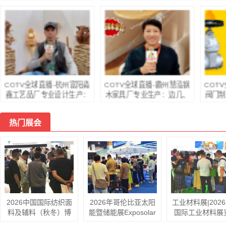
PE凉感滕席夏季睡眠产
JR20、LR2（JR28）等全
锈钢按
品，设计创新、匠心制造、
规格热继电器产品，销售黄
86型
款式多样，现货供应并承接
精酒、黄精茶、书画作品，
产品
来样定制及内外贸订单业
欢迎大家光临！
158
务，深得客户口碑，欢迎大
成
家光临！
COTV全球直播-杭州富阳淼
COTV全球直播-霸州慧泓钢
COT
鑫工艺品厂专业设计生产：
木家具厂专业生产：边几、
阀门制
茶桌、补置茶空间、办公
茶几、套几、床边桌以及各
不锈钢
室、民宿空间装饰、实木创
种板式小桌子等系列家具;
闸阀、
热门展会
意家具以及系列家居产品，
设计创新、制作精美、款式
槽控制
工艺独特、匠心独具，欢迎
多样、现货供应并承接个性
备产
大家光临！
化定制及内外贸订单业务，
业务
欢迎大家光临！
2026中国国际纺织面
2026年哥伦比亚太阳
工业材料展|202
料及辅料（秋冬）博
能暨储能展Exposolar
国际工业材料展
览会
Columbia
【官网】