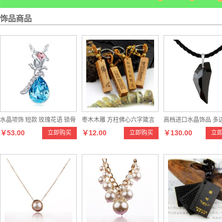
饰品商品
水晶项饰 短款 玫瑰花语 锁骨
枣木木雕 方柱佛心六字箴言
高档进口水晶饰品 多
￥53.00
￥12.00
￥130.00
立即购买
立即购买
立
项链
汽车钥匙扣
则吊坠