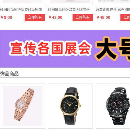
韩国时尚项链新款时尚项饰
韩国饰品韩版欧美大牌夸张
汽车钥匙挂件 高档钥
￥9.00
￥43.00
￥48.00
立即购买
立即购买
立
小饰品 欧美夸张新款韩版吊
大小珍珠项链短款锁骨项链
饰 大悲咒经文平安钥
坠饰品
颈链
饰品商品