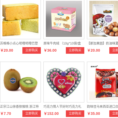
苏格格小点心吧噔吧噔巴登
原味牛肉绒 （10g*10袋/盒
【那加果园】奶油味
￥20.00
￥36.00
￥20.00
立即购买
立即购买
立
小蛋糕多款口味
）
果 休闲坚果零食干果
威夷果
正宗江山徐香猕猴桃 浙江特
巧克力情人节好时巧克力礼
韵味佳马来西亚进口
￥7.70
￥152.00
￥35.00
立即购买
立即购买
立
产新鲜大果有机水果
盒diy创意手工刻字生日礼物
25g*25条 625g装