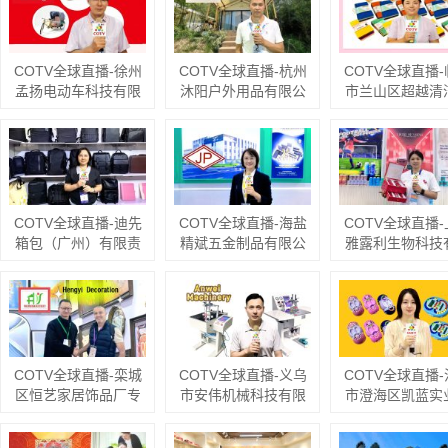
COTV全球直播-徐州
COTV全球直播-杭州
COTV全球直播
孟扬电动车科技有限
沐阳户外用品有限公
市兰山区超越清
公司专业生产：“力晶”
司专业生产：家庭露
品厂专业生产：
箱体人力三轮车改装
营帐篷、专业探险帐
维抹布、百洁布+
电机专利产品及太阳
篷、营地帐篷、酒店
球、清洁海绵块
能充电器、充电板等
帐篷、儿童及宠物帐
车巾、元宝巾+
产品；设计创新、款
篷等多功能户外帐篷
球、刷洗块、清
式多样，欢迎全球新
系列产品；设计创
布等清洁用品，
COTV全球直播-迪先
COTV全球直播-海盐
COTV全球直播
老客户前来洽谈采
新、匠心制造、款式
大家光临！
箱包（广州）有限责
精斌五金制品有限公
雅露利生物科技
购！欢迎大家光临！
多样，源头工厂，欢
任公司专业生产公文
司专业生产：十字冲
公司专业生产：
迎大家光临！
包、手袋、双肩背
模、钻尾模、成形模
爽脚粉、小孩
包、收纳包、斜挎
具、尖尾牙板、机械
粉、多肽蚕丝胶
包、文件夹、汽车资
牙板等金属热处理与
萃精华水、多肽
料包等各种款式箱包
表面氮化处理系列产
胶原系列眼霜等
产品，欢迎大家光
品，设计创新、匠心
美容健康产品，
COTV全球直播-栾城
COTV全球直播-义乌
COTV全球直播
临！
制造、款式多样，源
工厂，欢迎大
区恒艺家居饰品厂专
市安伟机械科技有限
市澄海区凯蓝实
头工厂，欢迎大家光
临！
业生产：皮雕画、砂
公司、义乌市宏升五
限公司、深圳童
临！
岩画、珍珠画、组合
金机械商行专业生产
易有限公司专