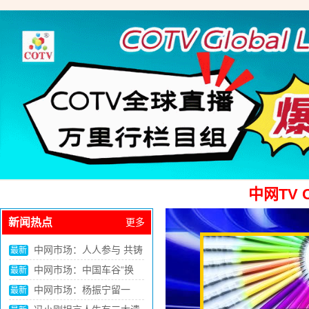
安徽各市场
山东各市场
AnHui Markets
ShanDong Markets
中网TV 
新闻热点
更多
中网市场：人人参与 共铸
最新
亚运精彩（体坛观澜）
中网市场：中国车谷“换
四川各市场
湖北各市场
最新
道”加速
中网市场：杨振宁留一
最新
SiChuan Markets
HuBei Markets