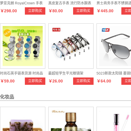
萝亚克朗 RoyalCrown 手表
真皮复古手表 流行防水腕表
男士商务手表不锈钢
￥298.00
￥80.00
￥445.00
立即购买
立即购买
立
不锈钢带（玫瑰金）
情侣对表女士手表
士手表多功能运动腕
表
时尚石英手链表货源 时尚品
最超轻学生平光眼镜架
5023新款太阳镜 墨
￥59.00
￥26.00
￥64.00
立即购买
立即购买
立
牌彩色学生腕表
时尚复古偏光镜
化妆品