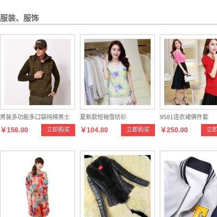
服装、服饰
男装多功能多口袋纯棉男士
夏新款短袖雪纺衫
9581连衣裙俩件套
￥156.00
￥104.00
￥250.00
立即购买
立即购买
立
马甲 户外休闲摄影男式连帽
马甲