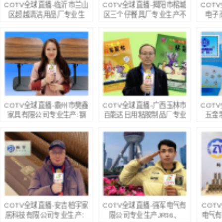
COTV全球直播-临沂市兰山
COTV全球直播-揭阳市榕城
COT
区超越清洁用品厂专业生
区三个仔餐具厂专业生产不
电子
产：竹纤维抹布、百洁布
锈钢饭叉、汤勺、咖啡勺，
产：钛
+清洁球、清洁海绵块、擦
酒店餐饮套具、不锈钢西餐
户外用
车巾、元宝巾+清洁球、刷
套具、伴手礼等餐具用品，
源头工
洗块、清洁抺布等清洁用
设计时尚、制造精良、款式
品，欢迎大家光临！
多样，现货供应并承接国内
外订单，欢迎大家光临！
COTV全球直播-霸州市樊鑫
COTV全球直播-广西玉林市
COT
家具有限公司专业生产:钢
百能达日用粘胶制品厂专业
五金
木茶几、套几、边几、钢木
生产:杀鼠剂、杀虫热雾
产: 
升降桌、便携式电脑桌、移
剂、微乳剂、杀虫饵剂、胶
母、半
动茶台等休闲及户外家具产
饵、白蚁药、红义蚁药、粘
及非标
品，欢迎大家光临！
鼠板粘鼠纸、蟑螂屋、捕鼠
件产
笼、粘虫板、捕虫灯、太阳
能杀虫灯，欢迎大家光临！
COTV全球直播-安吉柏宇家
COTV全球直播-强军电气有
COT
居科技有限公司专业生产：
限公司专业生产JR36、
电气有