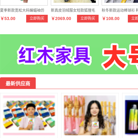
夏季新款宽松大码蝙蝠袖仿
新真皮羽绒服女短款狐狸毛
秋冬新款运动棒球衫 
￥53.00
￥2069.00
￥108.00
立即购买
立即购买
立
真丝睡裙女士家居服
真皮衣羽绒皮草外套
身休闲时尚拼接男式
最新供应商