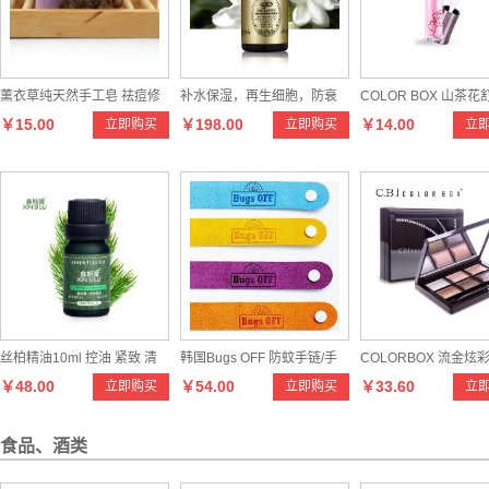
薰衣草纯天然手工皂 祛痘修
补水保湿，再生细胞，防衰
COLOR BOX 山茶
￥15.00
￥198.00
￥14.00
立即购买
立即购买
立
复手工皂
抗衰，生理保健
复唇彩
丝柏精油10ml 控油 紧致 清
韩国Bugs OFF 防蚊手链/手
COLORBOX 流金炫
￥48.00
￥54.00
￥33.60
立即购买
立即购买
立
理毛孔 单方精油
环 纯天然驱蚊环贴嗡嗡圈可
调节大小
食品、酒类