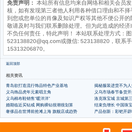
免责声明：
本站所有信息均来自网络和相关会员发
核，如有发现第三者他人利用各种借口理由和不择
到您或您单位的肖像及知识产权等其他不便公开的
敬请及时与我们联系删除处理。但为此造成的经济
不负任何责任，特此声明！ 本站联系处理方式：图
523138820@qq.com或微信: 523138820，联系手
15313206870。
返回顶部
相关资讯
青岛欲打造流行饰品特色产业基地
揭秘服装进货不为人
义乌饰品虎年元素唱主角
义乌市场春节备货开
义乌棉布鞋销售“暖洋洋”
洛克珠宝城 京城第
婚期临近买钻戒 网购裸钻很潮很划算
结束负增长 中国珠
奢侈品在世博前抢滩上海 旗舰店成趋势
产品创新：彩钯开辟