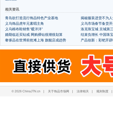
相关资讯
青岛欲打造流行饰品特色产业基地
揭秘服装进货不为人
义乌饰品虎年元素唱主角
义乌市场春节备货开
义乌棉布鞋销售“暖洋洋”
洛克珠宝城 京城第
婚期临近买钻戒 网购裸钻很潮很划算
结束负增长 中国珠
奢侈品在世博前抢滩上海 旗舰店成趋势
产品创新：彩钯开辟
© 2026 ChinaJTN.cn
|
关于饰品市场网
|
法律相关
|
规则制度