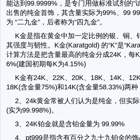
能达到99.9999%，是专门用做标准试剂的
出售的纯金首饰，其含量实际为99%、99 9
为 “二九金”，后者称为“四九金”。
K金是指在黄金中加一定比例的银、铜、
其强度与韧性。K金(Karatgold) 的“K”是“Ka
计算方法是把含量最高的纯金分成24K，每K的
6%(建国初期每K为4.15%)
K金有24K、22K、20K、18K、14K、1
18K(含金量75%)和14K(含金量58.33%)两种
2、24k黄金常被人们认为是纯金，但实际含
(实为99.998%)。
3、24K铂金就是含铂金量为 99.99%
4、pt999是指含有百分之九十九铂金的饰