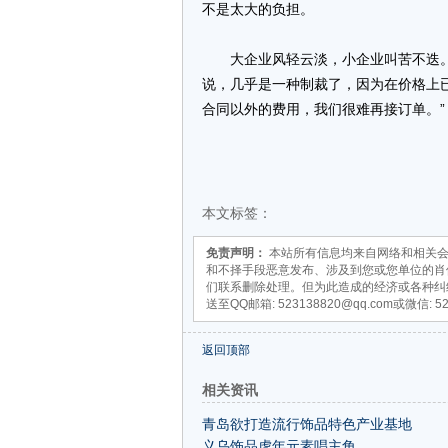
不是太大的负担。
大企业风轻云淡，小企业叫苦不迭。崔
说，几乎是一种制裁了，因为在价格上
合同以外的费用，我们很难再接订单。”
本文标签：
免责声明：
本站所有信息均来自网络和相关会
和不择手段恶意发布、涉及到您或您单位的肖
们联系删除处理。但为此造成的经济或各种纠
送至QQ邮箱: 523138820@qq.com或微信: 5
返回顶部
相关资讯
青岛欲打造流行饰品特色产业基地
义乌饰品虎年元素唱主角