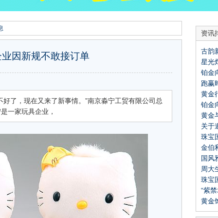
息
资讯
古韵
企业因新规不敢接订单
星光熠
稀玉
铂金
VE
跑赢
（P
黄金
品牌
好了，现在又来了新事情。”南京淼宁工贸有限公司总
铂金
造黄
宁是一家玩具企业，
黄金
布《
关于
珠宝
石分
金伯
香港
国风
共探
周大
美学
珠宝
网
上新
“紫
代表
黄金
往”
物院