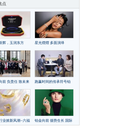
焦点
新辉，玉润东方
星光熠熠 多面演绎
INZHUHUI金珠汇
Hearts On Fire赫兹斐亚
玉石新品线上首发
VELA系列全新钻石珠宝
向前 负责任 致未来
跑赢时间的传承符号铂
铂金协会（PGI®）
金(Pt)——全球顶奢珠宝
举办2024铂金首饰
品牌铂金臻品亮相上海
论坛
行业掀新风潮--六福
铂金向前 循势生长 国际
革新炫彩工艺 打造
铂金协会（PGI®） 发布