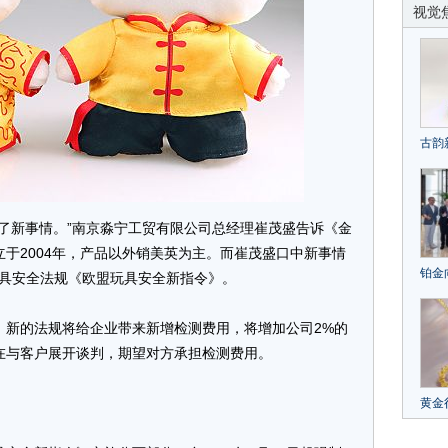
视觉
古韵
——J
珍稀
了新事情。”南京淼宁工贸有限公司总经理崔茂盛告诉《金
于2004年，产品以外销美英为主。而崔茂盛口中新事情
铂金
”玩具安全法规《欧盟玩具安全新指令》。
国际
新的法规将给企业带来新增检测费用，将增加公司2%的
成功
在与客户展开谈判，期望对方承担检测费用。
中国
黄金
珠宝