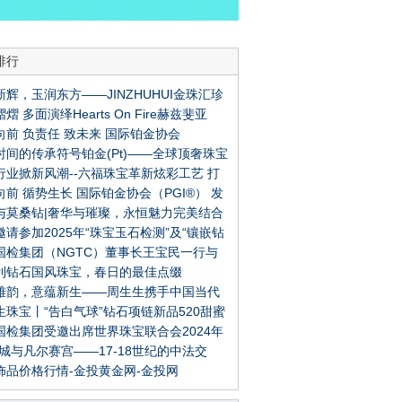
排行
新辉，玉润东方——JINZHUHUI金珠汇珍
熠 多面演绎Hearts On Fire赫兹斐亚
石新品线上首发
向前 负责任 致未来 国际铂金协会
LA系列全新钻石珠宝
时间的传承符号铂金(Pt)——全球顶奢珠宝
GI®）成功举办2024铂金首饰中国论坛
行业掀新风潮--六福珠宝革新炫彩工艺 打
铂金臻品亮相上海
向前 循势生长 国际铂金协会（PGI®） 发
金新体验
与莫桑钻|奢华与璀璨，永恒魅力完美结合
2024铂金首饰趋势洞察》
邀请参加2025年“珠宝玉石检测”及“镶嵌钻
国检集团（NGTC）董事长王宝民一行与
级”能力验证计划的预通知
利钻石国风珠宝，春日的最佳点缀
贸易发展局（HKTDC）副总裁张淑芬会面
雅韵，意蕴新生——周生生携手中国当代
珠宝行业新机遇
生珠宝丨“告白气球”钻石项链新品520甜蜜
摄影师张家诚呈献珠宝大片-中国珠宝行业
国检集团受邀出席世界珠宝联合会2024年
-中国珠宝行业网
禁城与凡尔赛宫——17-18世纪的中法交
大会
饰品价格行情-金投黄金网-金投网
展览暨中法文化之春开幕，卡地亚与故宫博
签署合