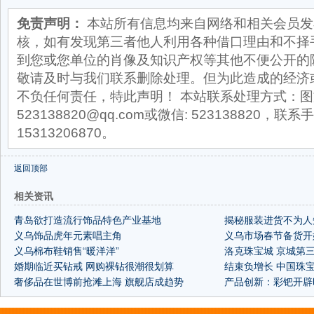
免责声明：
本站所有信息均来自网络和相关会员发
核，如有发现第三者他人利用各种借口理由和不择
到您或您单位的肖像及知识产权等其他不便公开的
敬请及时与我们联系删除处理。但为此造成的经济
不负任何责任，特此声明！ 本站联系处理方式：图
523138820@qq.com或微信: 523138820，联系手
15313206870。
返回顶部
相关资讯
青岛欲打造流行饰品特色产业基地
揭秘服装进货不为人
义乌饰品虎年元素唱主角
义乌市场春节备货开
义乌棉布鞋销售“暖洋洋”
洛克珠宝城 京城第
婚期临近买钻戒 网购裸钻很潮很划算
结束负增长 中国珠
奢侈品在世博前抢滩上海 旗舰店成趋势
产品创新：彩钯开辟