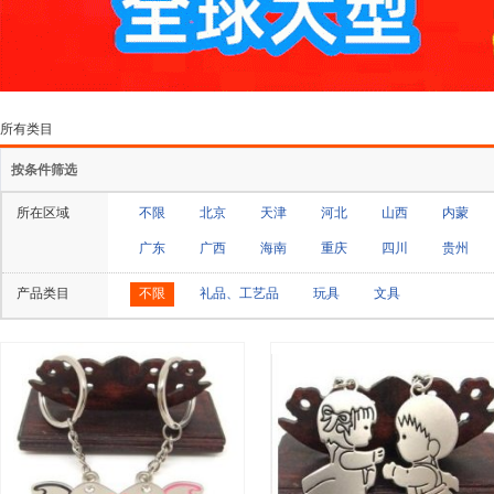
所有类目
按条件筛选
所在区域
不限
北京
天津
河北
山西
内蒙
广东
广西
海南
重庆
四川
贵州
产品类目
不限
礼品、工艺品
玩具
文具