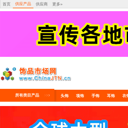
供应产品
首页
供应商
更多»
所有类目产品
头饰
项饰
手饰
耳饰
衣