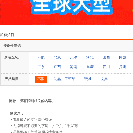
所有类目
按条件筛选
所在区域
不限
北京
天津
河北
山西
内蒙
广东
广西
海南
重庆
四川
贵州
产品类目
不限
礼品、工艺品
玩具
文具
抱歉，没有找到相关的内容。
建议您：
• 看看输入的文字是否有误
• 去掉可能不必要的字词，如“的”、“什么”等
• 调整更确切的关键词或搜索条件